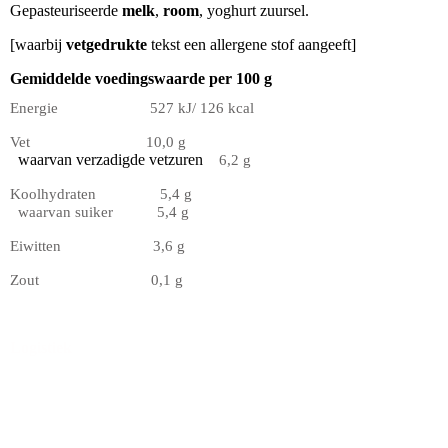
Gepasteuriseerde
melk
,
room
, yoghurt zuursel.
[waarbij
vetgedrukte
tekst een allergene stof aangeeft]
Gemiddelde voedingswaarde per 100 g
Energie 527 kJ/ 126 kcal
Vet 10,0 g
waarvan verzadigde vetzuren
6,2 g
Koolhydraten 5,4 g
waarvan suiker 5,4 g
Eiwitten 3,6 g
Zout 0,1 g
Logistiek