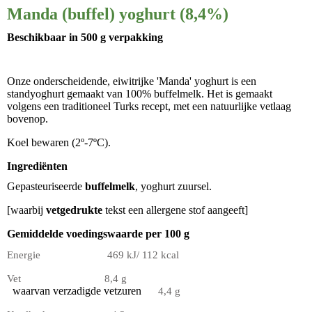
Manda (buffel) yoghurt (8,4%)
Beschikbaar
in 500 g
verpakking
Onze onderscheidende, eiwitrijke 'Manda' yoghurt is een
standyoghurt gemaakt van 100% buffelmelk. Het is gemaakt
volgens een traditioneel Turks recept, met een natuurlijke vetlaag
bovenop.
Koel bewaren (2º-7ºC).
Ingrediënten
Gepasteuriseerde
buffel
melk
, yoghurt zuursel.
[waarbij
vetgedrukte
tekst een allergene stof aangeeft]
Gemiddelde voedingswaarde per 100 g
Energie 469 kJ/ 112 kcal
Vet 8,4 g
waarvan verzadigde vetzuren
4,4 g