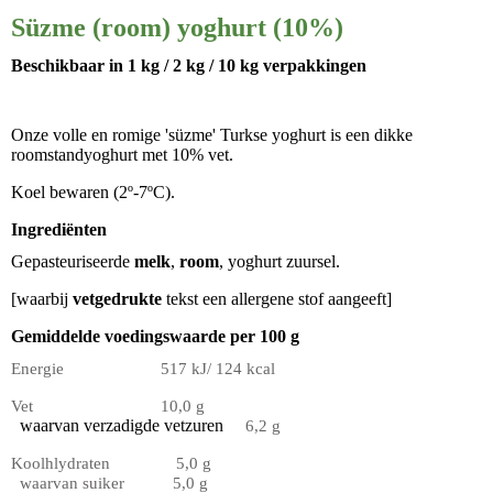
Süzme (room) yoghurt (10%)
Beschikbaar
in
1 kg / 2 kg / 10 kg
verpakkingen
Onze volle en romige 'süzme' Turkse yoghurt is een dikke
roomstandyoghurt met 10% vet.
Koel bewaren (2º-7ºC).
Ingrediënten
Gepasteuriseerde
melk
,
room
, yoghurt zuursel.
[waarbij
vetgedrukte
tekst een allergene stof aangeeft]
Gemiddelde voedingswaarde per 100 g
Energie 517 kJ/ 124 kcal
Vet 10,0 g
waarvan verzadigde vetzuren
6,2 g
Koolhlydraten 5,0 g
waarvan suiker 5,0 g