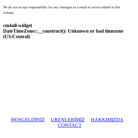
We do not accept responsibility for any damages as a result of errors
related to this
website.
cm4all-widget
DateTimeZone::__construct(): Unknown or bad timezone
(US/Central)
HOȘGELDİNİZ
URENLERİMİZ
HAKKIMIZDA
CONTACT