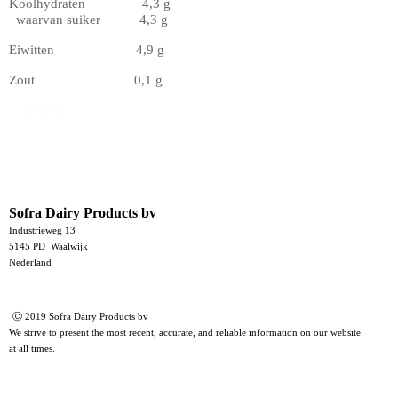
Koolhydraten 4,3 g
waarvan suiker 4,3 g
Eiwitten 4,9 g
Zout 0,1 g
Logistiek
Sofra Dairy Products bv
Industrieweg 13
5145 PD Waalwijk
Nederland
Ⓒ 2019 Sofra Dairy Products bv
We strive to present the most recent, accurate, and reliable information on our website
at all times.