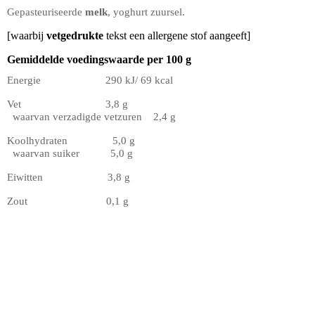
Gepasteuriseerde
melk
, yoghurt zuursel.
[waarbij
vetgedrukte
tekst een allergene stof aangeeft]
Gemiddelde voedingswaarde per 100 g
Energie 290 kJ/ 69 kcal
Vet 3,8 g
waarvan verzadigde vetzuren 2,4 g
Koolhydraten 5,0 g
waarvan suiker 5,0 g
Eiwitten 3,8 g
Zout 0,1 g
Logistiek