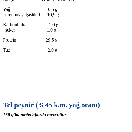
Yaǧ 16,5 g
doymuș yaǧasitleri 10,9 g
Karbonhidrat 1,0 g
șeker 1,0 g
Protein 29,5 g
Tuz 2,0 g
Paketleme
Tel peynir
(
%
45
k.m. yaǧ oranı
)
150
g'lık
ambalajlarda mevcuttur