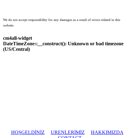
We do not accept responsibility for any damages as a result of errors
related to this
website.
cm4all-widget
DateTimeZone::__construct(): Unknown or bad timezone
(US/Central)
HOȘGELDİNİZ
URENLERİMİZ
HAKKIMIZDA
CONTACT