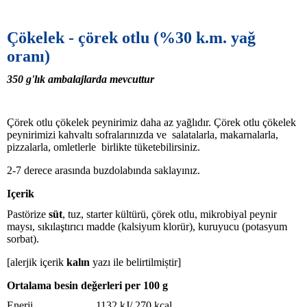
Çökelek
-
çörek
otlu
(%30 k.m. yaǧ
oranı)
350 g
'lık
ambalajlarda mevcuttur
Çörek otlu çökelek peynirimiz daha az yağlıdır. Çörek otlu çökelek
peynirimizi kahvaltı sofralarınızda ve salatalarla, makarnalarla,
pizzalarla, omletlerle birlikte tüketebilirsiniz.
2-7 derece arasında buzdolabında saklayınız.
Içerik
Pastörize
süt
, tuz, starter kültürü, çörek otlu, mikrobiyal peynir
maysı, sıkılaştırıcı madde (kalsiyum klorür), kuruyucu (potasyum
sorbat).
[alerjik içerik
kalın
yazı ile belirtilmiștir]
Ortalama besin deǧerleri per 100 g
Enerji 1132 kJ/ 270 kcal