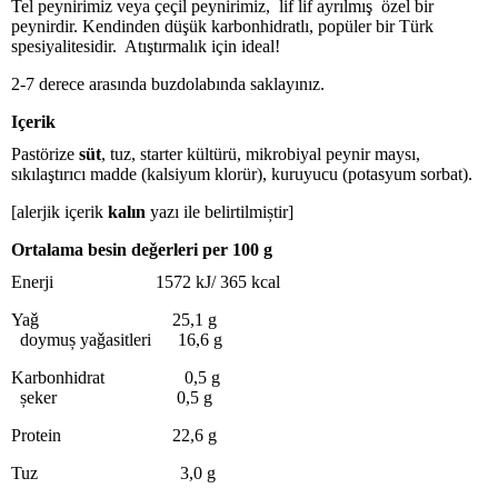
Tel peynirimiz veya çeçil peynirimiz, lif lif ayrılmış özel bir
peynirdir. Kendinden düşük karbonhidratlı, popüler bir Türk
spesiyalitesidir. Atıştırmalık için ideal!
2-7 derece arasında buzdolabında saklayınız.
Içerik
Pastörize
süt
, tuz, starter kültürü, mikrobiyal peynir maysı,
sıkılaştırıcı madde (kalsiyum klorür), kuruyucu (potasyum sorbat).
[alerjik içerik
kalın
yazı ile belirtilmiștir]
Ortalama besin deǧerleri per 100 g
Enerji 1572 kJ/ 365 kcal
Yaǧ 25,1 g
doymuș yaǧasitleri 16,6 g
Karbonhidrat 0,5 g
șeker 0,5 g
Protein 22,6 g
Tuz 3,0 g