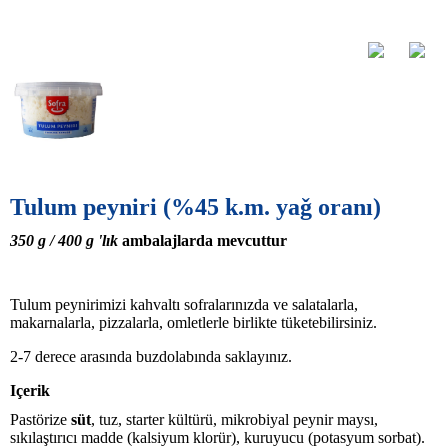
Tulum peyniri
(%45 k.m. yaǧ oranı)
350 g /
400 g
'lık
ambalajlarda mevcuttur
Tulum peynirimizi kahvaltı sofralarınızda ve salatalarla,
makarnalarla, pizzalarla, omletlerle birlikte tüketebilirsiniz.
2-7 derece arasında buzdolabında saklayınız.
Içerik
Pastörize
süt
, tuz, starter kültürü, mikrobiyal peynir maysı,
sıkılaştırıcı madde (kalsiyum klorür), kuruyucu (potasyum sorbat).