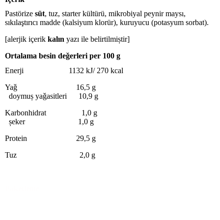
Pastörize
süt
, tuz, starter kültürü, mikrobiyal peynir maysı,
sıkılaştırıcı madde (kalsiyum klorür), kuruyucu (potasyum sorbat).
[alerjik içerik
kalın
yazı ile belirtilmiștir]
Ortalama besin deǧerleri per 100 g
Enerji 1132 kJ/ 270 kcal
Yaǧ 16,5 g
doymuș yaǧasitleri 10,9 g
Karbonhidrat 1,0 g
șeker 1,0 g
Protein 29,5 g
Tuz 2,0 g
Paketleme