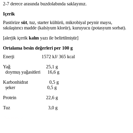
2-7 derece arasında buzdolabında saklayınız.
Içerik
Pastörize
süt
, tuz, starter kültürü, mikrobiyal peynir maysı,
sıkılaştırıcı madde (kalsiyum klorür), kuruyucu (potasyum sorbat).
[alerjik içerik
kalın
yazı ile belirtilmiștir]
Ortalama besin deǧerleri per 100 g
Enerji 1572 kJ/ 365 kcal
Yaǧ 25,1 g
doymuș yaǧasitleri 16,6 g
Karbonhidrat 0,5 g
șeker 0,5 g
Protein 22,6 g
Tuz 3,0 g
Paketleme