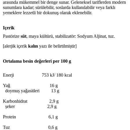
arasında mükemmel bir denge sunar. Geleneksel tariflerden modern
sunumlara kadar; sürülebilir, soslarda kullanılabilir veya farklı
yemeklere lezzetli bir dokunuş olarak eklenebilir.
Içerik
Pastörize
süt
, maya kültürü, stabilizatör: Sodyum Aljinat, tuz.
[alerjik içerik
kalın
yazı ile belirtilmiștir]
Ortalama besin deǧerleri per 100 g
Enerji 753 kJ/ 180 kcal
Yaǧ 16 g
doymuș yaǧasitleri 13 g
Karbonhidrat 2,9 g
șeker 2,9 g
Protein 6,1 g
Tuz 0,6 g