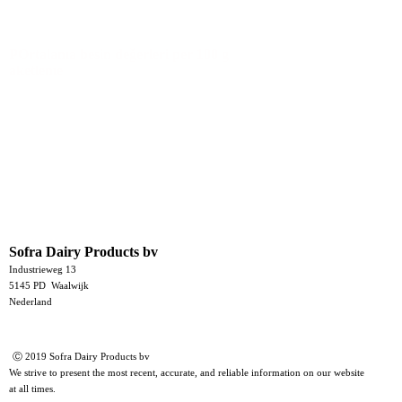
POrtalama besin deǧerleri per 100 g
aketleme
Sofra Dairy Products bv
Industrieweg 13
5145 PD Waalwijk
Nederland
Ⓒ 2019 Sofra Dairy Products bv
We strive to present the most recent, accurate, and reliable information on our website
at all times.