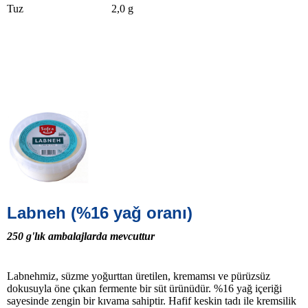
Tuz 2,0 g
Labneh (%16 yaǧ oranı)
250 g'lık ambalajlarda mevcuttur
Labnehmiz, süzme yoğurttan üretilen, kremamsı ve pürüzsüz
dokusuyla öne çıkan fermente bir süt ürünüdür. %16 yağ içeriği
sayesinde zengin bir kıvama sahiptir. Hafif keskin tadı ile kremsilik