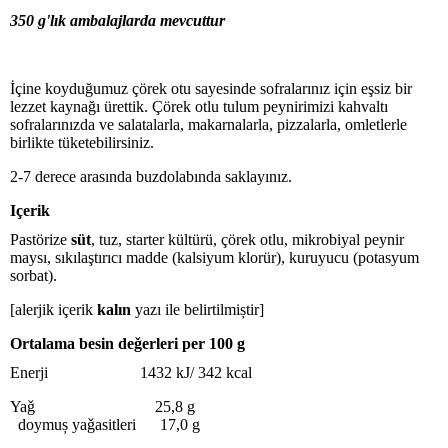
350 g'lık
ambalajlarda mevcuttur
İçine koyduğumuz çörek otu sayesinde sofralarınız için eşsiz bir
lezzet kaynağı ürettik. Çörek otlu tulum peynirimizi kahvaltı
sofralarınızda ve salatalarla, makarnalarla, pizzalarla, omletlerle
birlikte tüketebilirsiniz.
2-7 derece arasında buzdolabında saklayınız.
Içerik
Pastörize
süt
, tuz, starter kültürü, çörek otlu, mikrobiyal peynir
maysı, sıkılaştırıcı madde (kalsiyum klorür), kuruyucu (potasyum
sorbat).
[alerjik içerik
kalın
yazı ile belirtilmiștir]
Ortalama besin deǧerleri per 100 g
Enerji 1432 kJ/ 342 kcal
Yaǧ 25,8 g
doymuș yaǧasitleri 17,0 g