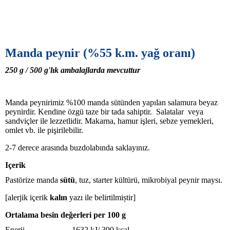
Manda peynir (
%
55
k.m. yaǧ oranı
)
250 g / 500
g'lık
ambalajlarda mevcuttur
Manda peynirimiz %100 manda sütünden yapılan salamura beyaz
peynirdir. Kendine özgü taze bir tada sahiptir. Salatalar veya
sandviçler ile lezzetlidir. Makarna, hamur işleri, sebze yemekleri,
omlet vb. ile pişirilebilir.
2-7 derece arasında buzdolabında saklayınız.
Içerik
Pastörize manda
sütü
, tuz, starter kültürü, mikrobiyal peynir maysı.
[alerjik içerik
kalın
yazı ile belirtilmiștir]
Ortalama besin deǧerleri per 100 g
Enerji 1632 kJ/ 390 kcal