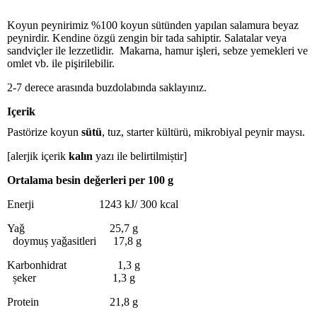
Koyun peynirimiz %100 koyun sütünden yapılan salamura beyaz
peynirdir. Kendine özgü zengin bir tada sahiptir. Salatalar veya
sandviçler ile lezzetlidir. Makarna, hamur işleri, sebze yemekleri ve
omlet vb. ile pişirilebilir.
2-7 derece arasında buzdolabında saklayınız.
Içerik
Pastörize koyun
sütü
, tuz, starter kültürü, mikrobiyal peynir maysı.
[alerjik içerik
kalın
yazı ile belirtilmiștir]
Ortalama besin deǧerleri per 100 g
Enerji 1243 kJ/ 300 kcal
Yaǧ 25,7 g
doymuș yaǧasitleri 17,8 g
Karbonhidrat 1,3 g
șeker 1,3 g
Protein 21,8 g