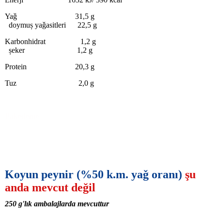
Yaǧ 31,5 g
doymuș yaǧasitleri 22,5 g
Karbonhidrat 1,2 g
șeker 1,2 g
Protein 20,3 g
Tuz 2,0 g
Paketleme
Koyun peynir (
%
50
k.m. yaǧ oranı
)
şu
anda mevcut değil
250
g'lık
ambalajlarda mevcuttur