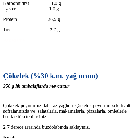
Karbonhidrat 1,0 g
șeker 1,0 g
Protein 26,5 g
Tuz 2,7 g
Paketleme
Çökelek
(%30 k.m. yaǧ oranı)
350 g
'lık
ambalajlarda mevcuttur
Çökelek peynirimiz daha az yağlıdır. Çökelek peynirimizi kahvaltı
sofralarınızda ve salatalarla, makarnalarla, pizzalarla, omletlerle
birlikte tüketebilirsiniz.
2-7 derece arasında buzdolabında saklayınız.
Içerik