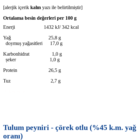
[alerjik içerik
kalın
yazı ile belirtilmiștir]
Ortalama besin deǧerleri per 100 g
Enerji 1432 kJ/ 342 kcal
Yaǧ 25,8 g
doymuș yaǧasitleri 17,0 g
Karbonhidrat 1,0 g
șeker 1,0 g
Protein 26,5 g
Tuz 2,7 g
Paketleme
Tulum peyniri - çörek otlu
(%45 k.m. yaǧ
oranı)